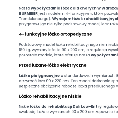
Nasza
wypożyczalnia łóżek dla chorych w Warsza
BURMEIER
jest modelem 4-funkcyjnym, który pozwala 
Trendelenburga).
Wynajem łóżek rehabilitacyjnyc
przygotowując nie tylko podstawowy model, lecz tak
4-funkcyjne łóżko ortopedyczne
Podstawowy model łóżka rehabilitacyjnego niemiecki
180 kg, wymiary leża to 90 x 200 cm, a regulacja wys
pozostałe modele, które oferuje nasza
wypożyczalni
Przedłużane łóżko elektryczne
Łóżko pielęgnacyjne
o standardowych wymiarach 90 
otrzymać leże 90 x 220 cm. Ten model doskonale spr
Bezpieczne obciążenie robocze łóżka przedłużanego w
Łóżko rehabilitacyjne niskie
Niskie
łóżko do rehabilitacji Dali Low-Entry
regulowa
swobodę. Leże o wymiarach 90 x 200 cm zapewnia ko