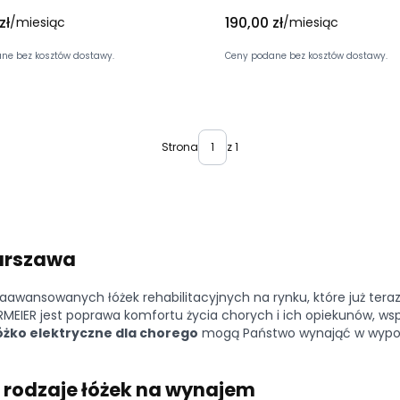
Cena
zł
190,00 zł
/miesiąc
/miesiąc
ne bez kosztów dostawy.
Ceny podane bez kosztów dostawy.
Strona
z 1
Warszawa
aawansowanych łóżek rehabilitacyjnych na rynku, które już tera
MEIER jest poprawa komfortu życia chorych i ich opiekunów, ws
óżko elektryczne dla chorego
mogą Państwo wynająć w wypoży
– rodzaje łóżek na wynajem