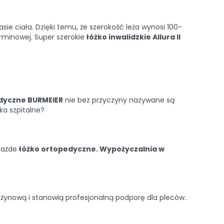
sie ciała. Dzięki temu, że szerokość leża wynosi 100-
erminowej. Super szerokie
łóżko inwalidzkie Allura II
dyczne BURMEIER
nie bez przyczyny nazywane są
a szpitalne?
 każde
łóżko ortopedyczne. Wypożyczalnia w
leżynową i stanowią profesjonalną podporę dla pleców.