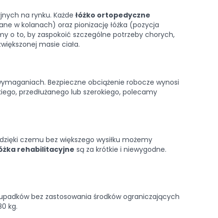
yjnych na rynku. Każde
łóżko ortopedyczne
ne w kolanach) oraz pionizację łóżka (pozycja
iśmy o to, by zaspokoić szczególne potrzeby chorych,
większonej masie ciała.
 wymaganiach. Bezpieczne obciążenie robocze wynosi
skiego, przedłużanego lub szerokiego, polecamy
 dzięki czemu bez większego wysiłku możemy
óżka rehabilitacyjne
są za krótkie i niewygodne.
o upadków bez zastosowania środków ograniczających
0 kg.