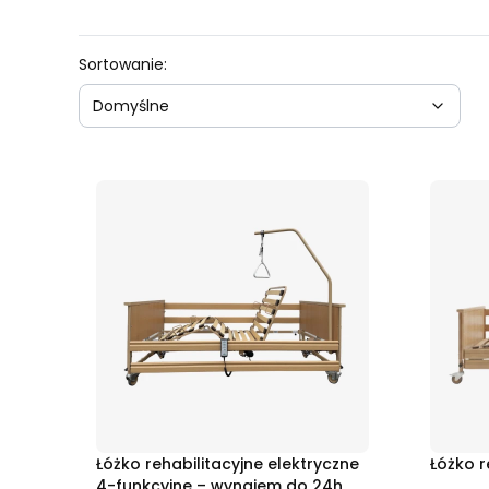
Lista produktów
Domyślne
Sortowanie:
Domyślne
Łóżko rehabilitacyjne elektryczne
Łóżko r
4-funkcyjne – wynajem do 24h