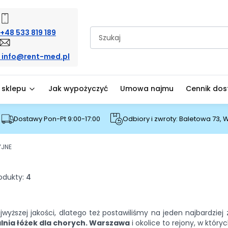
+48 533 819 189
info@rent-med.pl
 sklepu
Jak wypożyczyć
Umowa najmu
Cennik do
Dostawy Pon-Pt 9:00-17:00
Odbiory i zwroty: Baletowa 73,
YJNE
odukty:
4
yższej jakości, dlatego też postawiliśmy na jeden najbardzie
lnia łóżek dla chorych. Warszawa
i okolice to rejony, w któ