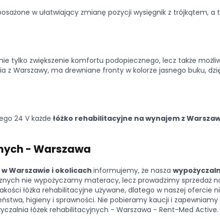
osażone w ułatwiający zmianę pozycji wysięgnik z trójkątem, a t
nie tylko zwiększenie komfortu podopiecznego, lecz także możl
nia z Warszawy, ma drewniane fronty w kolorze jasnego buku, dzi
ego 24 V każde
łóżko rehabilitacyjne na wynajem z Warsza
jnych - Warszawa
 w Warszawie i okolicach
informujemy, że nasza
wypożyczal
cznych nie wypożyczamy materacy, lecz prowadzimy sprzedaż n
kości łóżka rehabilitacyjne używane, dlatego w naszej ofercie 
ństwa, higieny i sprawności. Nie pobieramy kaucji i zapewnia
yczalnia łóżek rehabilitacyjnych - Warszawa - Rent-Med Active