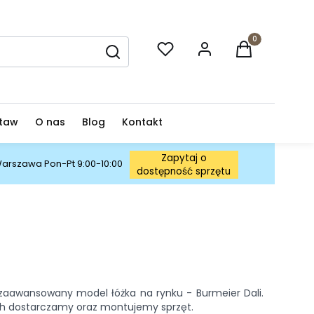
Produkty w ko
Wyczyść
Szukaj
staw
O nas
Blog
Kontakt
Zapytaj o
 Warszawa Pon-Pt 9:00-10:00
dostępność sprzętu
j zaawansowany model łóżka na rynku - Burmeier Dali.
rych dostarczamy oraz montujemy sprzęt.