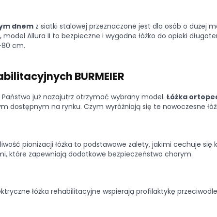
ałym dnem
z siatki stalowej przeznaczone jest dla osób o dużej ma
 model Allura II to bezpieczne i wygodne łóżko do opieki długot
0-80 cm.
abilitacyjnych BURMEIER
 Państwo już nazajutrz otrzymać wybrany model.
Łóżka ortope
m dostępnym na rynku. Czym wyróżniają się te nowoczesne łóżk
iwość pionizacji łóżka to podstawowe zalety, jakimi cechuje się
mi, które zapewniają dodatkowe bezpieczeństwo chorym.
ktryczne łóżka rehabilitacyjne wspierają profilaktykę przeciwod