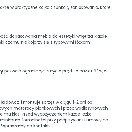
akże w praktyczne kółka z funkcją zablokowania, które
iwość dopasowania mebla do estetyki wnętrza. Każde
ęki czemu nie kojarzy się z typowymi łóżkami
wy
pozwala ograniczyć zużycie prądu o nawet 93%, w
nia
dowozi i montuje sprzęt w ciągu 1-2 dni od
owych materacy piankowych i przeciwodleżynowych.
nie ma klas. Przed wypożyczeniem każde łóżko
my minimum formalności przy podpisywaniu umowy na
. Zapraszamy do kontaktu!