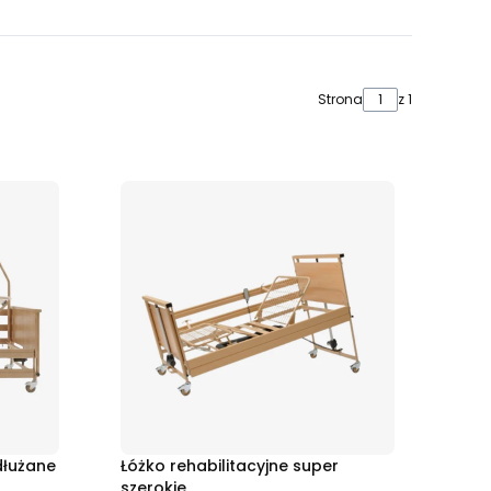
Strona
z 1
dłużane
Łóżko rehabilitacyjne super
szerokie