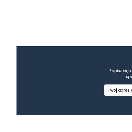
Zapisz się
sp