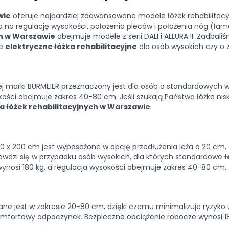
wie
oferuje najbardziej zaawansowane modele łóżek rehabilitac
na regulację wysokości, położenia pleców i położenia nóg (łama
h w Warszawie
obejmuje modele z serii DALI i ALLURA II. Zadbal
że
elektryczne łóżka rehabilitacyjne
dla osób wysokich czy o z
ej marki BURMEIER przeznaczony jest dla osób o standardowych
okości obejmuje zakres 40-80 cm. Jeśli szukają Państwo łóżka ni
a łóżek rehabilitacyjnych w Warszawie
.
x 200 cm jest wyposażone w opcję przedłużenia leża o 20 cm,
awdzi się w przypadku osób wysokich, dla których standardowe
ł
ynosi 180 kg, a regulacja wysokości obejmuje zakres 40-80 cm.
ne jest w zakresie 20-80 cm, dzięki czemu minimalizuje ryzyk
mfortowy odpoczynek. Bezpieczne obciążenie robocze wynosi 18