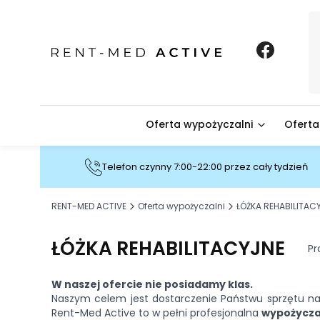
Oferta wypożyczalni
Oferta
Telefon czynny 7:00-22:00 przez cały tydzień
RENT-MED ACTIVE
Oferta wypożyczalni
ŁÓŻKA REHABILITAC
ŁÓŻKA REHABILITACYJNE
Pr
W naszej ofercie nie posiadamy klas.
Naszym celem jest dostarczenie Państwu sprzętu najw
Rent-Med Active to w pełni profesjonalna
wypożycza