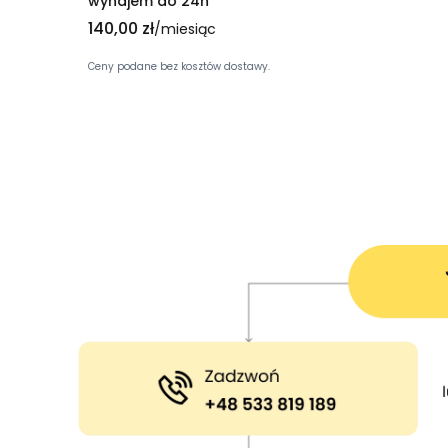
wynajem do 24h
Cena
140,00 zł
/miesiąc
Ceny podane bez kosztów dostawy.