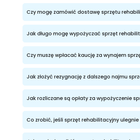
Sprzęt rehabilitacyjny można wypożyczyć telefoniczn
Czy mogę zamówić dostawę sprzętu rehabil
osobisty odbywa się z wypożyczalni RENT-MED ACTIVE pr
pt 9:00-17:00.
Tak, nasza wypożyczalnia RENT-MED ACTIVE oferuje us
Jak długo mogę wypożyczać sprzęt rehabili
logistyczna obejmuje zarówno dostawę, jak i późniejszy
Umowa najmu zawierana jest na czas
nieokreślony
– 
Czy muszę wpłacać kaucję za wynajem sprzę
Zazwyczaj
nie pobieramy kaucji
. Wyjątek stanowi na
Jak złożyć rezygnację z dalszego najmu sprz
Umowę można wypowiedzieć w dowolnym momencie, 
Jak rozliczane są opłaty za wypożyczenie sp
info@rent-med.pl.
Opłaty naliczane są za miesięczne okresy rozliczenio
Co zrobić, jeśli sprzęt rehabilitacyjny ulegnie
wskazany w umowie adres e-mail lub w formie papier
W przypadku usterki należy
niezwłocznie skontaktowa