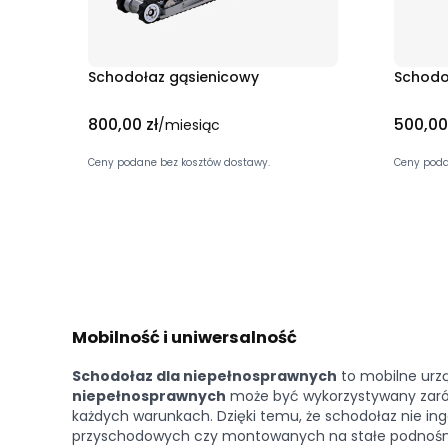
Schodołaz gąsienicowy
Schodo
Cena
Cena
800,00 zł
500,00
/miesiąc
Ceny podane bez kosztów dostawy.
Ceny poda
Mobilność i uniwersalność
Schodołaz dla niepełnosprawnych
to mobilne urzą
niepełnosprawnych
może być wykorzystywany zarów
każdych warunkach. Dzięki temu, że schodołaz nie ing
przyschodowych czy montowanych na stałe podnośn