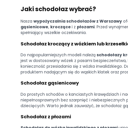
Jaki schodołaz wybrać?
Nasza
wypożyczalnia schodołazów z Warszawy
of
gąsienicowe
,
kroczące
i z
płozami
. Przed wynajme
spełniający wszelkie oczekiwania.
Schodołaz kroczący z wózkiem lub krzesełk
Do najpopularniejszych modeli należą
schodołazy k
jest w dostosowany wózek z pasami bezpieczeństwa, 
konieczność przesiadania się z wózka inwalidzkiego.
produktem nadającym się do wąskich klatek oraz pros
Schodołaz gąsienicowy
Do prostych schodów o kanciastych krawędziach i nac
niepełnosprawnych bez szarpnięć i niebezpiecznych pr
dziecięcych. Warto jednak zauważyć, że schodołaz 
Schodołaz z płozami
Schodołaz do wózka inwalidzkiego z płozami
umoż