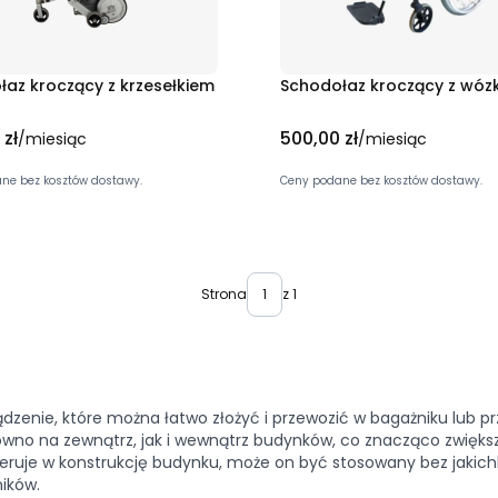
łaz kroczący z krzesełkiem
Schodołaz kroczący z wóz
Cena
 zł
500,00 zł
/miesiąc
/miesiąc
ne bez kosztów dostawy.
Ceny podane bez kosztów dostawy.
Strona
z 1
dzenie, które można łatwo złożyć i przewozić w bagażniku lub 
no na zewnątrz, jak i wewnątrz budynków, co znacząco zwiększa
eruje w konstrukcję budynku, może on być stosowany bez jakich
ików.