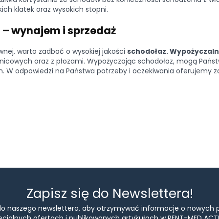
ich klatek oraz wysokich stopni.
 – wynajem i sprzedaż
nej, warto zadbać o wysokiej jakości
schodołaz. Wypożyczaln
icowych oraz z płozami. Wypożyczając schodołaz, mogą Państw
W odpowiedzi na Państwa potrzeby i oczekiwania oferujemy za
Zapisz się do Newslettera!
 do naszego newslettera, aby otrzymywać informacje o nowych 
ecjalnych ofertach i publikowanych artykułach w RENT-MED ACTI