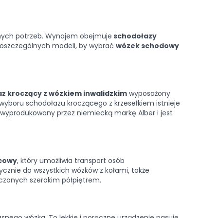
snych potrzeb. Wynajem obejmuje
schodołazy
poszczególnych modeli, by wybrać
wózek schodowy
z kroczący z wózkiem inwalidzkim
wyposażony
yboru schodołazu kroczącego z krzesełkiem istnieje
wyprodukowany przez niemiecką markę Alber i jest
icowy
, który umożliwia transport osób
ycznie do wszystkich wózków z kołami, także
czonych szerokim półpiętrem.
snego wózka. To lekkie i poręczne urządzenie pasuje