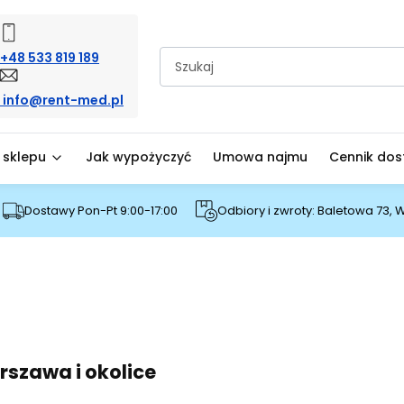
+48 533 819 189
info@rent-med.pl
 sklepu
Jak wypożyczyć
Umowa najmu
Cennik do
Dostawy Pon-Pt 9:00-17:00
Odbiory i zwroty: Baletowa 73,
szawa i okolice