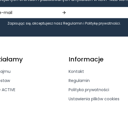
Zapisując się, akceptujesz nasz
Regulamin
i
Politykę prywatności
.
 w stopce
ziałamy
Informacje
najmu
Kontakt
ostaw
Regulamin
 ACTIVE
Polityka prywatności
Ustawienia plików cookies