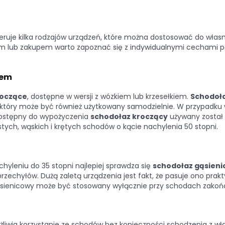
eruje kilka rodzajów urządzeń, które można dostosować do wła
m lub zakupem warto zapoznać się z indywidualnymi cechami 
iem
roczące
, dostępne w wersji z wózkiem lub krzesełkiem.
Schodoła
który może być również użytkowany samodzielnie. W przypadku w
 Dostępny do wypożyczenia
schodołaz kroczący
używany został 
tych, wąskich i krętych schodów o kącie nachylenia 50 stopni.
hyleniu do 35 stopni najlepiej sprawdza się
schodołaz gąsien
zechyłów. Dużą zaletą urządzenia jest fakt, że pasuje ono prakt
gąsienicowy może być stosowany wyłącznie przy schodach zakoń
liwia korzystanie ze schodów bez konieczności schodzenia z wła