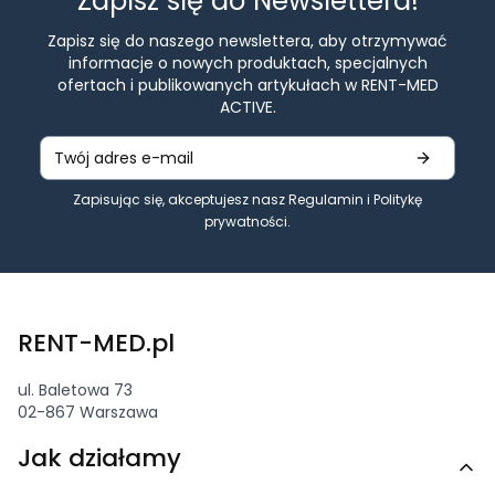
Zapisz się do Newslettera!
Zapisz się do naszego newslettera, aby otrzymywać
informacje o nowych produktach, specjalnych
ofertach i publikowanych artykułach w RENT-MED
ACTIVE.
Zapisując się, akceptujesz nasz
Regulamin
i
Politykę
prywatności
.
RENT-MED.pl
ul. Baletowa 73
02-867 Warszawa
Linki w stopce
Jak działamy