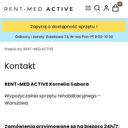
Otwórz wyszuki
Produkt
Zapytaj o dostępność sprzętu >
Odbiory i zwroty: Baletowa 73, W-wa Pon-Pt 9:00-10:00
Przejdź do:
RENT-MED ACTIVE
Kontakt
RENT-MED ACTIVE Kornelia Sabara
Wypożyczalnia sprzętu rehabilitacyjnego –
Warszawa
Zamówienia przyjmowane są na bieżąco 24h/7: