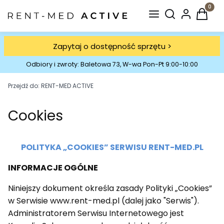
Otwórz wyszuki
Produkt
Zapytaj o dostępność sprzętu >
Odbiory i zwroty: Baletowa 73, W-wa Pon-Pt 9:00-10:00
Przejdź do:
RENT-MED ACTIVE
Cookies
POLITYKA „COOKIES” SERWISU RENT-MED.PL
INFORMACJE OGÓLNE
Niniejszy dokument określa zasady Polityki „Cookies”
w Serwisie www.rent-med.pl (dalej jako "Serwis").
Administratorem Serwisu Internetowego jest