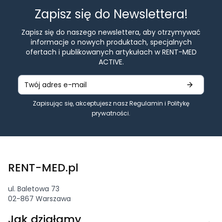
Zapisz się do Newslettera!
Zapisz się do naszego newslettera, aby otrzymywać
informacje o nowych produktach, specjalnych
ofertach i publikowanych artykułach w RENT-MED
ACTIVE.
Zapisując się, akceptujesz nasz
Regulamin
i
Politykę
prywatności
.
RENT-MED.pl
ul. Baletowa 73
02-867 Warszawa
Linki w stopce
Jak działamy