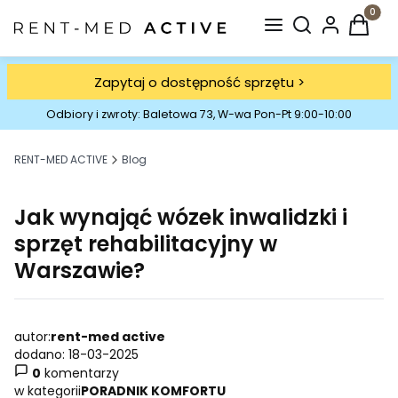
Otwórz wyszuki
Produkt
Zapytaj o dostępność sprzętu >
Odbiory i zwroty: Baletowa 73, W-wa Pon-Pt 9:00-10:00
RENT-MED ACTIVE
Blog
Jak wynająć wózek inwalidzki i
sprzęt rehabilitacyjny w
Warszawie?
autor:
rent-med active
dodano: 18-03-2025
0
komentarzy
w kategorii
PORADNIK KOMFORTU