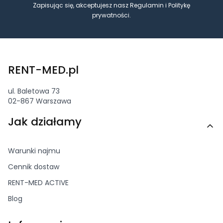
Zapisując się, akceptujesz nasz
Regulamin
i
Politykę
prywatności
.
RENT-MED.pl
ul. Baletowa 73
02-867 Warszawa
Linki w stopce
Jak działamy
Warunki najmu
Cennik dostaw
RENT-MED ACTIVE
Blog