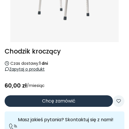
Chodzik kroczący
Czas dostawy:
1 dni
Zapytaj o produkt
Dostępność:
duża ilość
Cena
60,00 zł
/miesiąc
Chcę zamówić
Masz jakieś pytania? Skontaktuj się z nami!