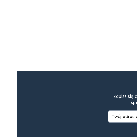
Zapisz się
sp