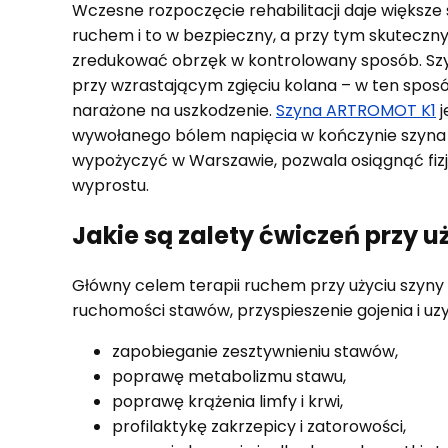
Wczesne rozpoczęcie rehabilitacji daje większe
ruchem i to w bezpieczny, a przy tym skuteczny
zredukować obrzęk w kontrolowany sposób. Szy
przy wzrastającym zgięciu kolana – w ten sposób
narażone na uszkodzenie.
Szyna ARTROMOT K1
j
wywołanego bólem napięcia w kończynie szyna 
wypożyczyć w Warszawie, pozwala osiągnąć fizj
wyprostu.
Jakie są zalety ćwiczeń przy 
Główny celem terapii ruchem przy użyciu szyny
ruchomości stawów, przyspieszenie gojenia i u
zapobieganie zesztywnieniu stawów,
poprawę metabolizmu stawu,
poprawę krążenia limfy i krwi,
profilaktykę zakrzepicy i zatorowości,