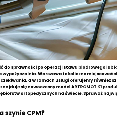
rócić do sprawności po operacji stawu biodrowego lu
za wypożyczalnia. Warszawa i okoliczne miejscowośc
 oczekiwania, a w ramach usługi oferujemy również s
lni znajduje się nowoczesny model ARTROMOT K1 pro
siębiorstw ortopedycznych na świecie. Sprawdź najwi
a szynie CPM?