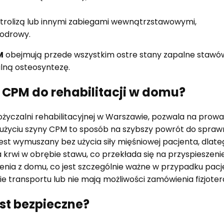
trolizą lub innymi zabiegami wewnątrzstawowymi,
iodrowy.
M
obejmują przede wszystkim ostre stany zapalne stawów 
ilną osteosyntezę.
CPM do rehabilitacji w domu?
czalni rehabilitacyjnej w Warszawie, pozwala na prowad
użyciu szyny CPM to sposób na szybszy powrót do sprawno
st wymuszany bez użycia siły mięśniowej pacjenta, dlateg
rwi w obrębie stawu, co przekłada się na przyspieszenie 
enia z domu, co jest szczególnie ważne w przypadku pac
e transportu lub nie mają możliwości zamówienia fizjote
est bezpieczne?