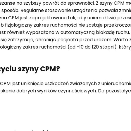
 szanse na szybszy powrót do sprawności. Z szyny CPM m
 sposób. Regularne stosowanie urządzenia pozwala zmniej
na CPM jest zaprojektowana tak, aby uniemożliwić prze
 fizjologiczny zakres ruchomości nie zostaje przekroczon
est również wyposażona w automatyczną blokadę ruchu, c
się zatrzymuje, chroniąc pacjenta przed urazem. Warto 
ologiczny zakres ruchomości (od -10 do 120 stopni), któ
użyciu szyny CPM?
 CPM jest uniknięcie uszkodzeń związanych z unieruchom
zyskanie dobrych wyników czynnościowych. Do pozostałych