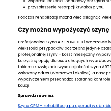
wsparcie leczenia i odbudowy chrząstki st
przyspieszenie resorpcji krwiaka/płynu.
Podczas rehabilitacji można więc osiągnąć wiel
Czy można wypożyczyć szynę C
Profesjonalna szyna ARTROMOT K1 Warszawie koszt
większości przypadków potrzebna jedynie czaso
profesjonalnej szyny – koszt miesięczny wypożyc
korzystną opcją dla osób chcących wypróbować 
takiemu rozwiązaniu wysokiej jakości szyna AR
wskazany adres (Warszawa i okolice), a nasz pr
wypożyczeniem przechodzą staranną kontrolę po
kaucji.
Sprawdź również:
Szyna CPM – rehabilitacja po operacji w obrębi