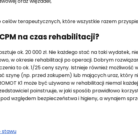
awowej oraz więzadeł,
e celów terapeutycznych, które wszystkie razem przyspie
PM na czas rehabilitacji?
uje ok. 20 000 zł. Nie każdego stać na taki wydatek, nie
wo, w okresie rehabilitacji po operacji. Dobrym rozwiąz
zenia to ok. 1/25 ceny szyny. Istnieje również możliwość w
szynę (np. przed zakupem) lub mających uraz, który nie 
TROMOT K1 może być używana w rehabilitacji niemal każde
zedstawiciel poinstruuje, w jaki sposób prawidłowo korzy
d względem bezpieczeństwa i higieny, a wynajem sprzęt
e stawu