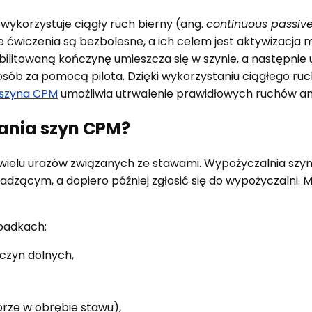
ykorzystuje ciągły ruch bierny (ang.
continuous passiv
ie ćwiczenia są bezbolesne, a ich celem jest aktywizacja
itowaną kończynę umieszcza się w szynie, a następnie u
osób za pomocą pilota. Dzięki wykorzystaniu ciągłego ruch
szyna CPM
umożliwia utrwalenie prawidłowych ruchów anat
ania szyn CPM?
 wielu urazów związanych ze stawami. Wypożyczalnia sz
adzącym, a dopiero później zgłosić się do wypożyczalni.
padkach:
czyn dolnych,
rze w obrębie stawu),