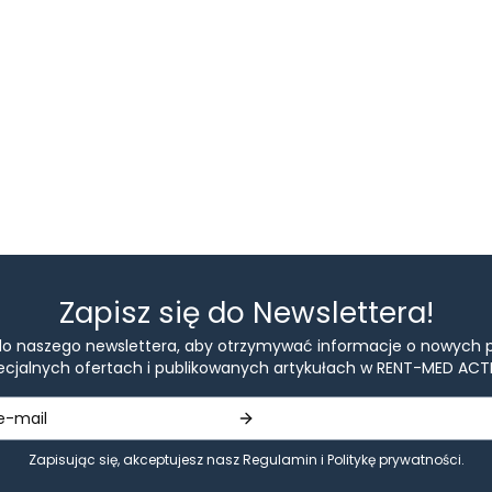
Zapisz się do Newslettera!
 do naszego newslettera, aby otrzymywać informacje o nowych 
ecjalnych ofertach i publikowanych artykułach w RENT-MED ACTI
Zapisując się, akceptujesz nasz
Regulamin
i
Politykę prywatności
.