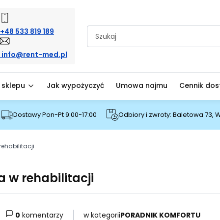
+48 533 819 189
info@rent-med.pl
 sklepu
Jak wypożyczyć
Umowa najmu
Cennik do
Dostawy Pon-Pt 9:00-17:00
Odbiory i zwroty: Baletowa 73,
ehabilitacji
 w rehabilitacji
w kategorii
PORADNIK KOMFORTU
0
komentarzy