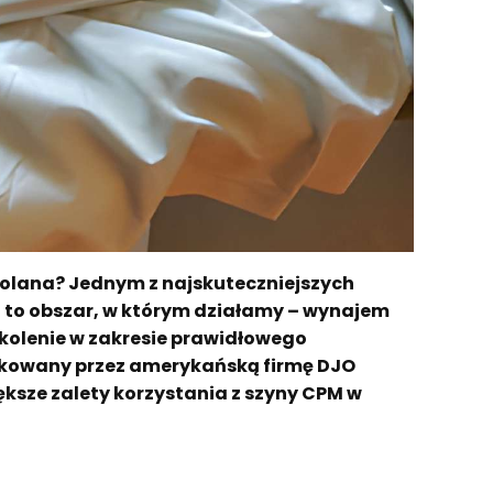
b kolana? Jednym z najskuteczniejszych
i to obszar, w którym działamy – wynajem
zkolenie w zakresie prawidłowego
dukowany przez amerykańską firmę DJO
ększe zalety korzystania z szyny CPM w