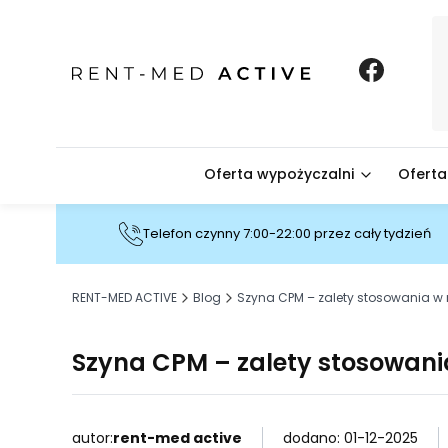
Oferta wypożyczalni
Oferta
Telefon czynny 7:00-22:00 przez cały tydzień
RENT-MED ACTIVE
Blog
Szyna CPM – zalety stosowania w r
Szyna CPM – zalety stosowania
autor:
rent-med active
dodano: 01-12-2025